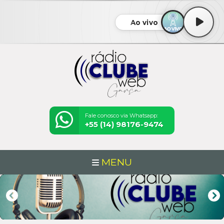
Ao vivo
Fale conosco via Whatsapp:
+55 (14) 98176-9474
MENU